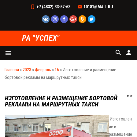
+7 (4832) 33-57-63
10181@MAIL.RU
РА "УСПЕХ"
search
person
menu
Главная
»
2023
»
Февраль
»
16
» Изготовление и размещение
бортовой рекламы на маршрутных такси
ИЗГОТОВЛЕНИЕ И РАЗМЕЩЕНИЕ БОРТОВОЙ
15:50
РЕКЛАМЫ НА МАРШРУТНЫХ ТАКСИ
Изготовлен
ие и
размещение