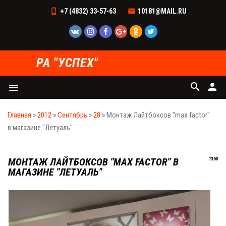
+7 (4832) 33-57-63
10181@MAIL.RU
РА "УСПЕХ"
search
person
menu
Главная
»
2012
»
Сентябрь
»
28
» Монтаж Лайтбоксов "max factor"
в магазине "Летуаль"
МОНТАЖ ЛАЙТБОКСОВ "MAX FACTOR" В
13:50
МАГАЗИНЕ "ЛЕТУАЛЬ"