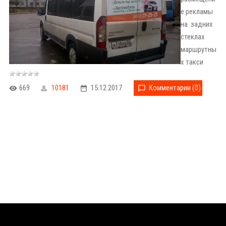
е рекламы
на задних
стеклах
маршрутны
х такси
669
10181
15.12.2017
Комментарии (0)