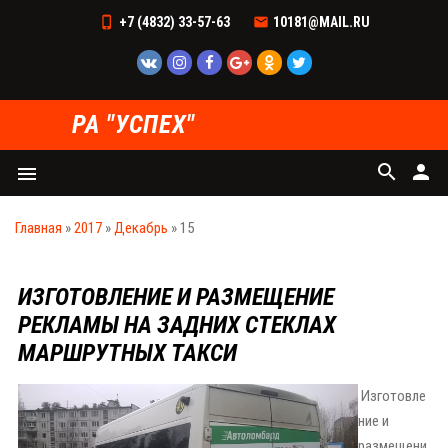
+7 (4832) 33-57-63
10181@MAIL.RU
РА "УСПЕХ"
search
person
menu
Главная
»
2017
»
Декабрь
»
15
ИЗГОТОВЛЕНИЕ И РАЗМЕЩЕНИЕ
РЕКЛАМЫ НА ЗАДНИХ СТЕКЛАХ
МАРШРУТНЫХ ТАКСИ
Изготовле
ние и
размещени