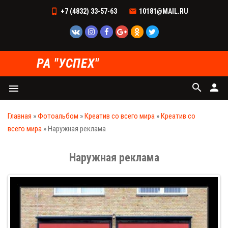
+7 (4832) 33-57-63
10181@MAIL.RU
РА "УСПЕХ"
search
person
menu
Главная
»
Фотоальбом
»
Креатив со всего мира
»
Креатив со
всего мира
» Наружная реклама
Наружная реклама