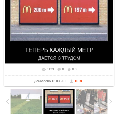
1123
0
0.0
В реальном размере
780x653
/ 79.3Kb
Добавлено
16.03.2011
10181